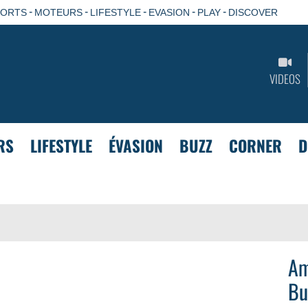
-
-
-
-
-
PORTS
MOTEURS
LIFESTYLE
EVASION
PLAY
DISCOVER
VIDEOS
RS
LIFESTYLE
ÉVASION
BUZZ
CORNER
D
Am
Bu