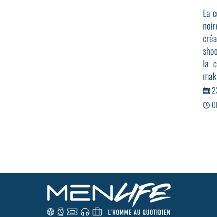
La c
noir
créa
shoo
la 
maki
2
0