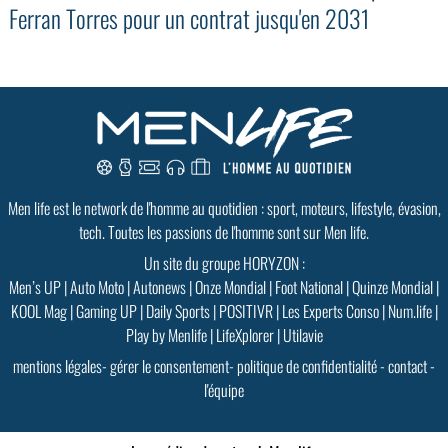
Ferran Torres pour un contrat jusqu'en 2031
GoodMood #15
PLUS D'INFOS
Men life est le network de l'homme au quotidien : sport, moteurs, lifestyle, évasion,
tech. Toutes les passions de l'homme sont sur Men life.
Un site du groupe HORYZON :
Men’s UP
|
Auto Moto
|
Autonews
|
Onze Mondial
|
Foot National
|
Quinze Mondial
|
KOOL Mag
|
Gaming UP
|
Daily Sports
|
POSITIVR
|
Les Experts Conso
|
Num.life
|
Play by Menlife
|
LifeXplorer
|
Utilavie
mentions légales
-
gérer le consentement
-
politique de confidentialité
-
contact
-
l'équipe