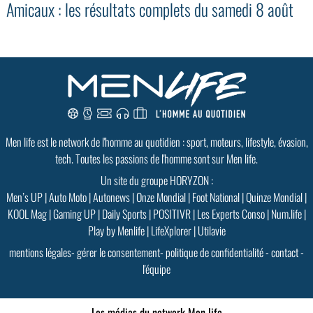
Amicaux : les résultats complets du samedi 8 août
GoodMood #15
Men life est le network de l'homme au quotidien : sport, moteurs, lifestyle, évasion,
PLUS D'INFOS
tech. Toutes les passions de l'homme sont sur Men life.
Un site du groupe HORYZON :
Men’s UP
|
Auto Moto
|
Autonews
|
Onze Mondial
|
Foot National
|
Quinze Mondial
|
KOOL Mag
|
Gaming UP
|
Daily Sports
|
POSITIVR
|
Les Experts Conso
|
Num.life
|
Play by Menlife
|
LifeXplorer
|
Utilavie
mentions légales
-
gérer le consentement
-
politique de confidentialité
-
contact
-
l'équipe
Les médias du network Men life