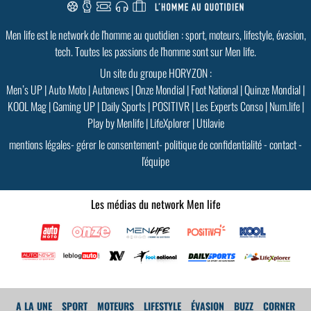
PLUS D'INFOS
Men life est le network de l'homme au quotidien : sport, moteurs, lifestyle, évasion,
tech. Toutes les passions de l'homme sont sur Men life.
Un site du groupe HORYZON :
Men’s UP
|
Auto Moto
|
Autonews
|
Onze Mondial
|
Foot National
|
Quinze Mondial
|
KOOL Mag
|
Gaming UP
|
Daily Sports
|
POSITIVR
|
Les Experts Conso
|
Num.life
|
Play by Menlife
|
LifeXplorer
|
Utilavie
mentions légales
-
gérer le consentement
-
politique de confidentialité
-
contact
-
l'équipe
Les médias du network Men life
A LA UNE
SPORT
MOTEURS
LIFESTYLE
ÉVASION
BUZZ
CORNER