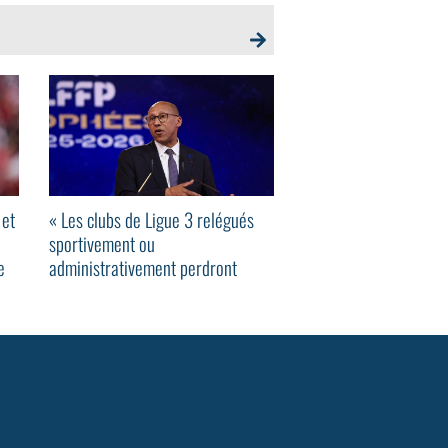
 et
« Les clubs de Ligue 3 relégués
Voici les cinq colosse
sportivement ou
pour le XV de la sais
e
administrativement perdront
automatiquement le statut pro » :
Philippe Diallo veut éviter de
nouveaux problèmes