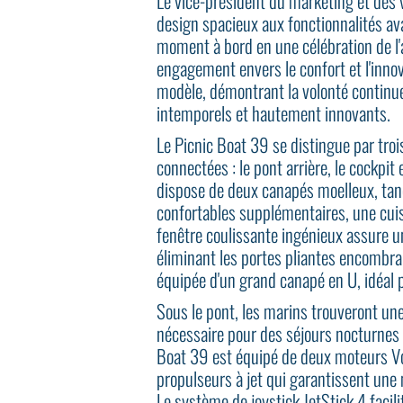
Le vice-président du marketing et des v
design spacieux aux fonctionnalités a
moment à bord en une célébration de l'
engagement envers le confort et l'inno
modèle, démontrant la volonté continue
intemporels et hautement innovants.
Le Picnic Boat 39 se distingue par tro
connectées : le pont arrière, le cockpit
dispose de deux canapés moelleux, tand
confortables supplémentaires, une cuis
fenêtre coulissante ingénieux assure un
éliminant les portes pliantes encombra
équipée d'un grand canapé en U, idéal p
Sous le pont, les marins trouveront une 
nécessaire pour des séjours nocturnes 
Boat 39 est équipé de deux moteurs Vo
propulseurs à jet qui garantissent une
Le système de joystick JetStick 4 facili