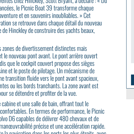
entes chez Hinckley, Scott Bryant, a déclaré : « Du
vancées, le Picnic Boat 39 transforme chaque
aventure et en souvenirs inoubliables. » Cet
vation se retrouve dans chaque détail du nouveau
 de Hinckley de construire des yachts beaux,
is zones de divertissement distinctes mais
 et le nouveau pont avant. Le pont arrière ouvert
is que le cockpit couvert propose des sièges
ine et le poste de pilotage. Un mécanisme de
e transition fluide vers le pont avant spacieux,
ntes ou les bords tranchants. La zone avant est
our se détendre et profiter de la vue.
cabine et une salle de bain, offrant tout le
confortables. En termes de performance, le Picnic
lvo D6 capables de délivrer 480 chevaux et de
 manœuvrabilité précise et une accélération rapide.
te la navigation dans les ports les plus étroits, avec