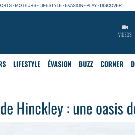
-
-
-
-
-
PORTS
MOTEURS
LIFESTYLE
EVASION
PLAY
DISCOVER
VIDEOS
RS
LIFESTYLE
ÉVASION
BUZZ
CORNER
D
de Hinckley : une oasis 