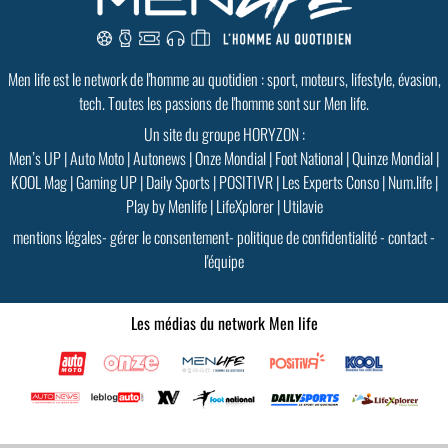
PLUS D'INFOS
Men life est le network de l'homme au quotidien : sport, moteurs, lifestyle, évasion,
tech. Toutes les passions de l'homme sont sur Men life.
Un site du groupe HORYZON :
Men’s UP
|
Auto Moto
|
Autonews
|
Onze Mondial
|
Foot National
|
Quinze Mondial
|
KOOL Mag
|
Gaming UP
|
Daily Sports
|
POSITIVR
|
Les Experts Conso
|
Num.life
|
Play by Menlife
|
LifeXplorer
|
Utilavie
mentions légales
-
gérer le consentement
-
politique de confidentialité
-
contact
-
l'équipe
Les médias du network Men life