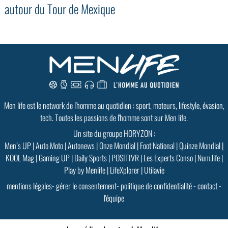
autour du Tour de Mexique
GoodMood #15
PLUS D'INFOS
Men life est le network de l'homme au quotidien : sport, moteurs, lifestyle, évasion,
tech. Toutes les passions de l'homme sont sur Men life.
Un site du groupe HORYZON :
Men’s UP
|
Auto Moto
|
Autonews
|
Onze Mondial
|
Foot National
|
Quinze Mondial
|
KOOL Mag
|
Gaming UP
|
Daily Sports
|
POSITIVR
|
Les Experts Conso
|
Num.life
|
Play by Menlife
|
LifeXplorer
|
Utilavie
mentions légales
-
gérer le consentement
-
politique de confidentialité
-
contact
-
l'équipe