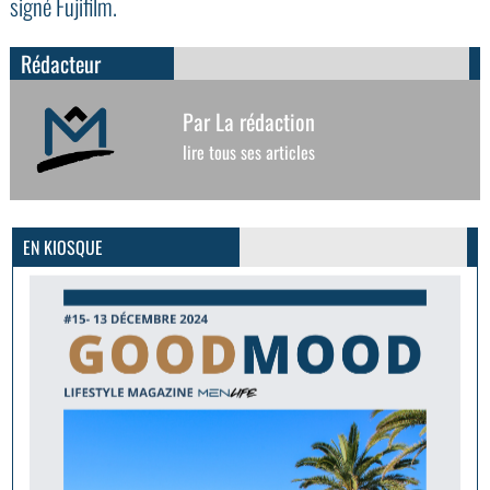
signé Fujifilm.
Rédacteur
Par La rédaction
lire tous ses articles
GoodMood #15
PLUS D'INFOS
EN KIOSQUE