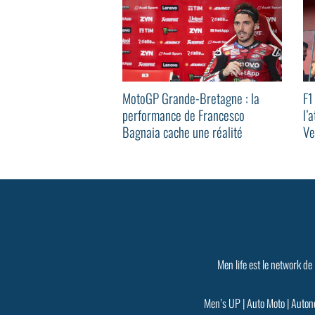
MotoGP Grande-Bretagne : la
F1
performance de Francesco
l’
Bagnaia cache une réalité
Ve
beaucoup plus inquiétante
Men life est le network de
Men’s UP
|
Auto Moto
|
Auton