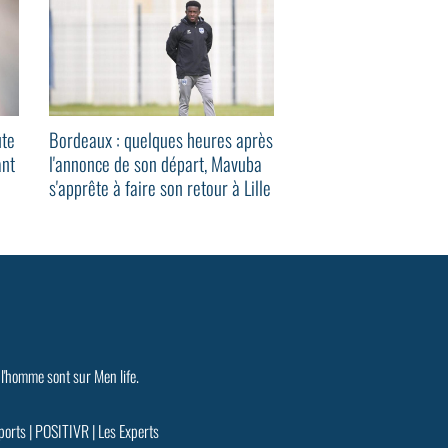
ute
Bordeaux : quelques heures après
Cyclisme : « Mon cœur
ant
l'annonce de son départ, Mavuba
en deux », l’aveu bou
s'apprête à faire son retour à Lille
Tadej Pogacar sur 2
 l'homme sont sur Men life.
ports
|
POSITIVR
|
Les Experts