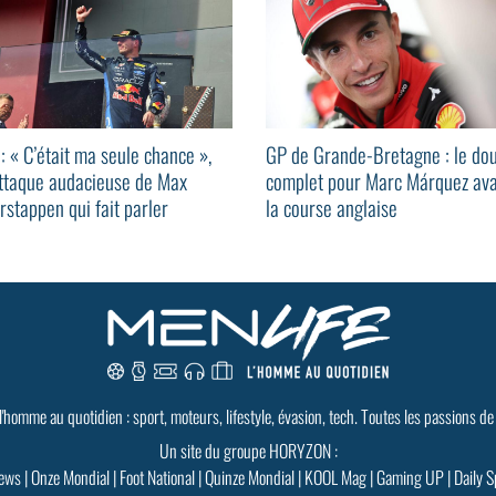
 : « C’était ma seule chance »,
GP de Grande-Bretagne : le do
attaque audacieuse de Max
complet pour Marc Márquez av
rstappen qui fait parler
la course anglaise
 l'homme au quotidien : sport, moteurs, lifestyle, évasion, tech. Toutes les passions de
Un site du groupe HORYZON :
ews
|
Onze Mondial
|
Foot National
|
Quinze Mondial
|
KOOL Mag
|
Gaming UP
|
Daily S