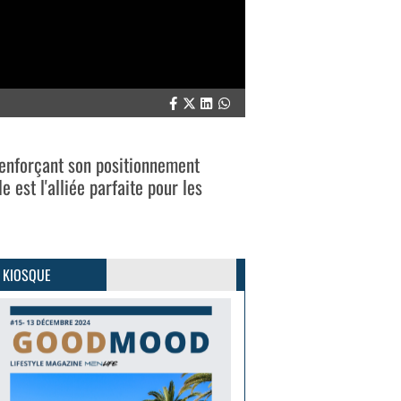
 renforçant son positionnement
 est l'alliée parfaite pour les
GoodMood #15
PLUS D'INFOS
 KIOSQUE