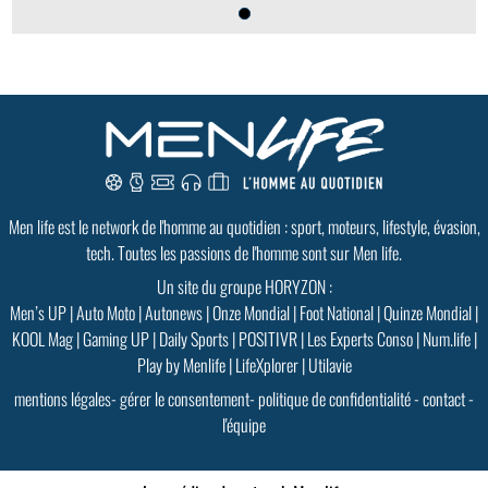
Men life est le network de l'homme au quotidien : sport, moteurs, lifestyle, évasion,
tech. Toutes les passions de l'homme sont sur Men life.
Un site du groupe HORYZON :
Men’s UP
|
Auto Moto
|
Autonews
|
Onze Mondial
|
Foot National
|
Quinze Mondial
|
KOOL Mag
|
Gaming UP
|
Daily Sports
|
POSITIVR
|
Les Experts Conso
|
Num.life
|
Play by Menlife
|
LifeXplorer
|
Utilavie
mentions légales
-
gérer le consentement
-
politique de confidentialité
-
contact
-
l'équipe