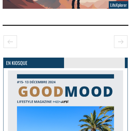
LifeXplorer
GoodMood #15
PLUS D'INFOS
EN KIOSQUE