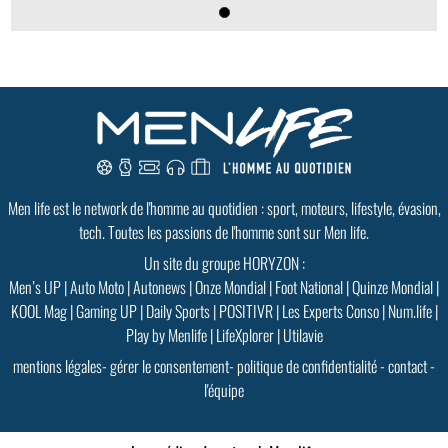
Men life est le network de l'homme au quotidien : sport, moteurs, lifestyle, évasion,
tech. Toutes les passions de l'homme sont sur Men life.
Un site du groupe HORYZON :
Men’s UP
|
Auto Moto
|
Autonews
|
Onze Mondial
|
Foot National
|
Quinze Mondial
|
KOOL Mag
|
Gaming UP
|
Daily Sports
|
POSITIVR
|
Les Experts Conso
|
Num.life
|
Play by Menlife
|
LifeXplorer
|
Utilavie
mentions légales
-
gérer le consentement
-
politique de confidentialité
-
contact
-
l'équipe