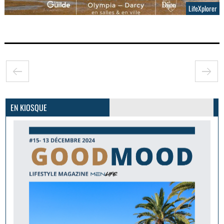
LifeXplorer
GoodMood #15
PLUS D'INFOS
EN KIOSQUE