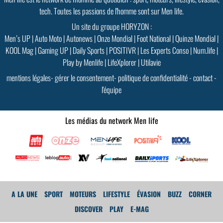
tech. Toutes les passions de l'homme sont sur Men life.
Un site du groupe HORYZON :
Men’s UP
|
Auto Moto
|
Autonews
|
Onze Mondial
|
Foot National
|
Quinze Mondial
|
KOOL Mag
|
Gaming UP
|
Daily Sports
|
POSITIVR
|
Les Experts Conso
|
Num.life
|
Play by Menlife
|
LifeXplorer
|
Utilavie
mentions légales
-
gérer le consentement
-
politique de confidentialité
-
contact
-
l'équipe
Les médias du network Men life
GoodMood #15
A LA UNE
SPORT
MOTEURS
LIFESTYLE
ÉVASION
BUZZ
CORNER
PLUS D'INFOS
DISCOVER
PLAY
E-MAG