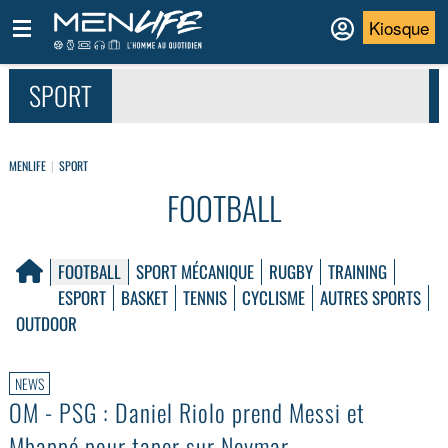
Kiosque
SPORT
MENLIFE
SPORT
FOOTBALL
FOOTBALL
SPORT MÉCANIQUE
RUGBY
TRAINING
ESPORT
BASKET
TENNIS
CYCLISME
AUTRES SPORTS
OUTDOOR
NEWS
OM - PSG : Daniel Riolo prend Messi et
Mbappé pour taper sur Neymar