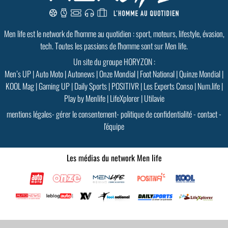
Men life est le network de l'homme au quotidien : sport, moteurs, lifestyle, évasion,
tech. Toutes les passions de l'homme sont sur Men life.
Un site du groupe HORYZON :
Men’s UP
|
Auto Moto
|
Autonews
|
Onze Mondial
|
Foot National
|
Quinze Mondial
|
KOOL Mag
|
Gaming UP
|
Daily Sports
|
POSITIVR
|
Les Experts Conso
|
Num.life
|
Play by Menlife
|
LifeXplorer
|
Utilavie
mentions légales
-
gérer le consentement
-
politique de confidentialité
-
contact
-
l'équipe
Les médias du network Men life
GoodMood #15