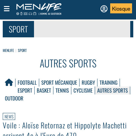
Kiosque
SPORT
MENLIFE
SPORT
AUTRES SPORTS
FOOTBALL
SPORT MÉCANIQUE
RUGBY
TRAINING
ESPORT
BASKET
TENNIS
CYCLISME
AUTRES SPORTS
OUTDOOR
NEWS
Voile : Aloïse Retornaz et Hippolyte Machetti
arrivent 4e à l'Euro de 470