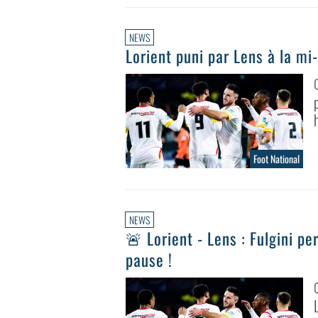
NEWS
Lorient puni par Lens à la m
Foot National
NEWS
🚨 Lorient - Lens : Fulgini p
pause !