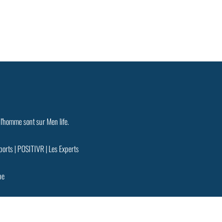
 l'homme sont sur Men life.
ports
|
POSITIVR
|
Les Experts
pe