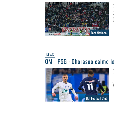
Foot National
NEWS
OM - PSG : Dhorasoo calme l
But Football Club