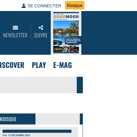
Kiosque
SE CONNECTER
NEWSLETTER
SUIVRE
ISCOVER
PLAY
E-MAG
GoodMood #15
PLUS D'INFOS
 KIOSQUE