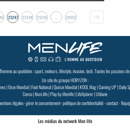
46
23247
23248
23249
...
28302
 l'homme au quotidien : sport, moteurs, lifestyle, évasion, tech. Toutes les passions de
Un site du groupe HORYZON :
ews
|
Onze Mondial
|
Foot National
|
Quinze Mondial
|
KOOL Mag
|
Gaming UP
|
Daily S
Conso
|
Num.life
|
Play by Menlife
|
LifeXplorer
|
Utilavie
entions légales
-
gérer le consentement
-
politique de confidentialité
-
contact
-
l'équi
Les médias du network Men life