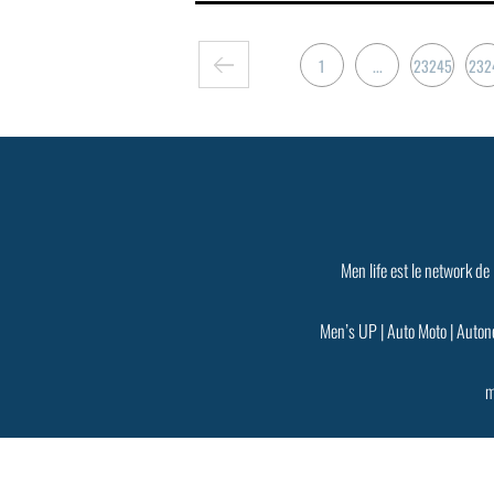
1
...
23245
232
Men life est le network de
Men’s UP
|
Auto Moto
|
Auton
m