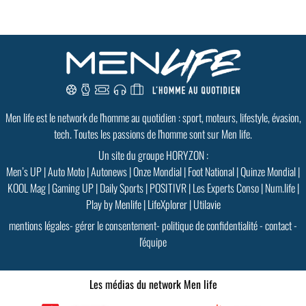
Men life est le network de l'homme au quotidien : sport, moteurs, lifestyle, évasion,
tech. Toutes les passions de l'homme sont sur Men life.
Un site du groupe HORYZON :
Men’s UP
|
Auto Moto
|
Autonews
|
Onze Mondial
|
Foot National
|
Quinze Mondial
|
KOOL Mag
|
Gaming UP
|
Daily Sports
|
POSITIVR
|
Les Experts Conso
|
Num.life
|
Play by Menlife
|
LifeXplorer
|
Utilavie
mentions légales
-
gérer le consentement
-
politique de confidentialité
-
contact
-
l'équipe
Les médias du network Men life