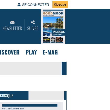
Kiosque
SE CONNECTER
NEWSLETTER
SUIVRE
ISCOVER
PLAY
E-MAG
GoodMood #15
PLUS D'INFOS
 KIOSQUE