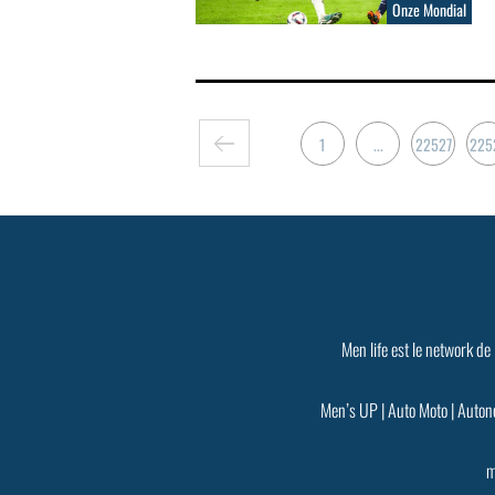
Onze Mondial
1
...
22527
225
Men life est le network de
Men’s UP
|
Auto Moto
|
Auton
m