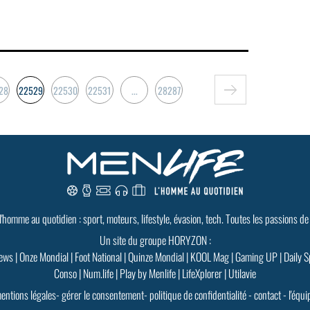
28
22529
22530
22531
...
28287
 l'homme au quotidien : sport, moteurs, lifestyle, évasion, tech. Toutes les passions de
Un site du groupe HORYZON :
ews
|
Onze Mondial
|
Foot National
|
Quinze Mondial
|
KOOL Mag
|
Gaming UP
|
Daily S
Conso
|
Num.life
|
Play by Menlife
|
LifeXplorer
|
Utilavie
entions légales
-
gérer le consentement
-
politique de confidentialité
-
contact
-
l'équi