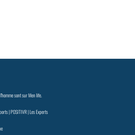
 l'homme sont sur Men life.
ports
|
POSITIVR
|
Les Experts
pe