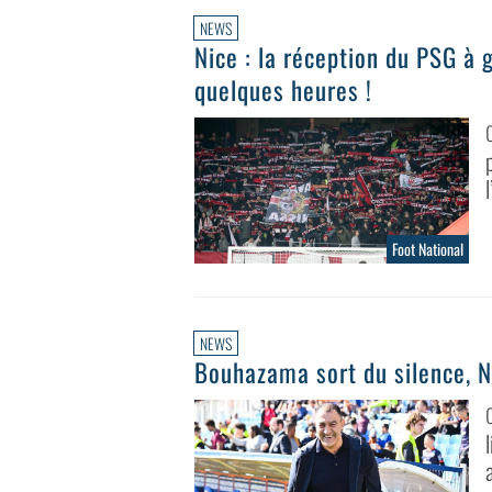
NEWS
Nice : la réception du PSG à
quelques heures !
Foot National
NEWS
Bouhazama sort du silence, N