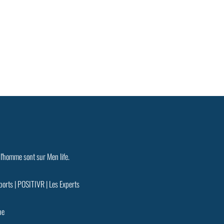
 l'homme sont sur Men life.
ports
|
POSITIVR
|
Les Experts
pe