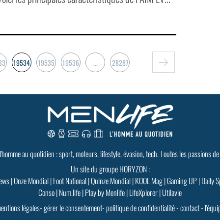
33
19534
19535
19536
...
28287
 l'homme au quotidien : sport, moteurs, lifestyle, évasion, tech. Toutes les passions de
Un site du groupe HORYZON :
ews
|
Onze Mondial
|
Foot National
|
Quinze Mondial
|
KOOL Mag
|
Gaming UP
|
Daily S
Conso
|
Num.life
|
Play by Menlife
|
LifeXplorer
|
Utilavie
entions légales
-
gérer le consentement
-
politique de confidentialité
-
contact
-
l'équi