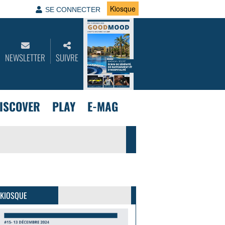
Kiosque
SE CONNECTER
NEWSLETTER
SUIVRE
ISCOVER
PLAY
E-MAG
GoodMood #15
PLUS D'INFOS
 KIOSQUE