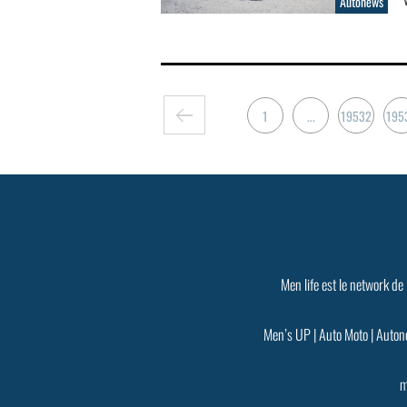
Autonews
1
...
19532
195
Men life est le network de
Men’s UP
|
Auto Moto
|
Auton
m