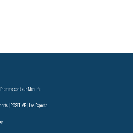
 l'homme sont sur Men life.
ports
|
POSITIVR
|
Les Experts
pe