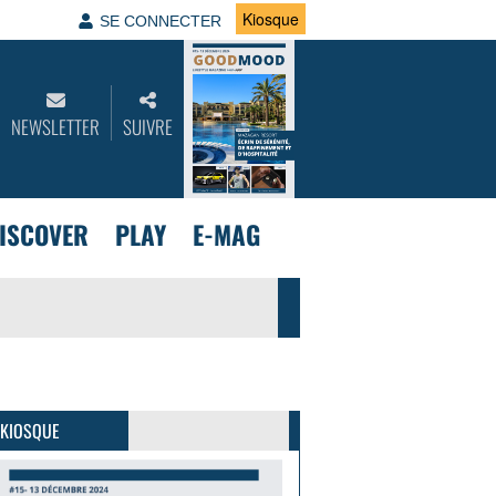
Kiosque
SE CONNECTER
NEWSLETTER
SUIVRE
ISCOVER
PLAY
E-MAG
GoodMood #15
PLUS D'INFOS
 KIOSQUE