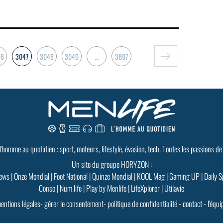
46
3047
3048
3049
...
3897
 l'homme au quotidien : sport, moteurs, lifestyle, évasion, tech. Toutes les passions de
Un site du groupe HORYZON :
ews
|
Onze Mondial
|
Foot National
|
Quinze Mondial
|
KOOL Mag
|
Gaming UP
|
Daily S
Conso
|
Num.life
|
Play by Menlife
|
LifeXplorer
|
Utilavie
entions légales
-
gérer le consentement
-
politique de confidentialité
-
contact
-
l'équi