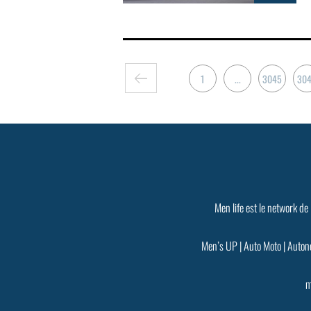
1
...
3045
30
Men life est le network de
Men’s UP
|
Auto Moto
|
Auton
m