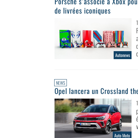
Porsche s’associe à Xbox pou
de livrées iconiques
Autonews
NEWS
Opel lancera un Crossland th
Auto Moto