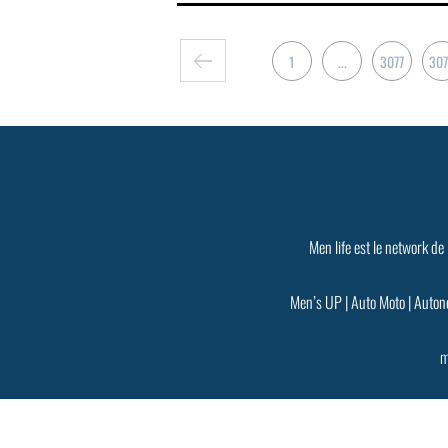
1
...
3077
30
Men life est le network de
Men’s UP
|
Auto Moto
|
Auton
m