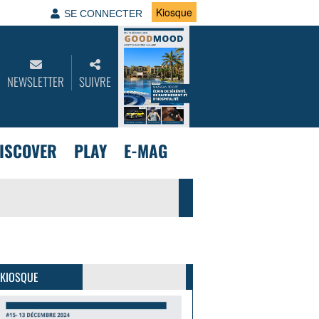
Kiosque
SE CONNECTER
NEWSLETTER
SUIVRE
ISCOVER
PLAY
E-MAG
GoodMood #15
PLUS D'INFOS
 KIOSQUE