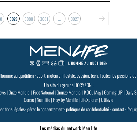
78
3079
3080
3081
...
3927
 l'homme au quotidien : sport, moteurs, lifestyle, évasion, tech. Toutes les passions de
Un site du groupe HORYZON :
ews
|
Onze Mondial
|
Foot National
|
Quinze Mondial
|
KOOL Mag
|
Gaming UP
|
Daily S
Conso
|
Num.life
|
Play by Menlife
|
LifeXplorer
|
Utilavie
entions légales
-
gérer le consentement
-
politique de confidentialité
-
contact
-
l'équi
Les médias du network Men life