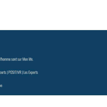
 l'homme sont sur Men life.
ports
|
POSITIVR
|
Les Experts
pe