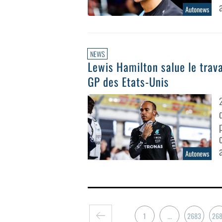
Autonews
NEWS
Lewis Hamilton salue le trava
GP des Etats-Unis
Autonews
1
...
2683
26