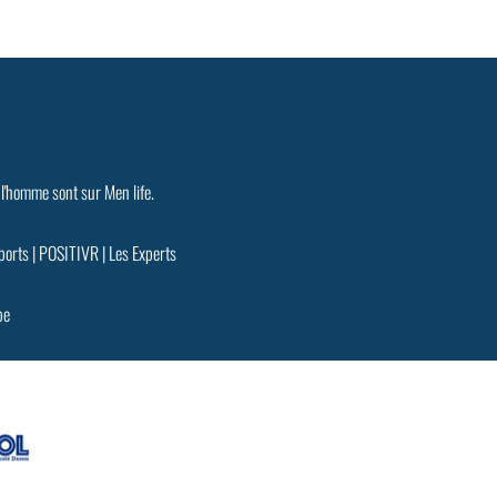
 l'homme sont sur Men life.
ports
|
POSITIVR
|
Les Experts
pe