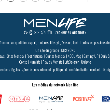
 l'homme au quotidien : sport, moteurs, lifestyle, évasion, tech. Toutes les passions de
Un site du groupe HORYZON :
ews
|
Onze Mondial
|
Foot National
|
Quinze Mondial
|
KOOL Mag
|
Gaming UP
|
Daily S
Conso
|
Num.life
|
Play by Menlife
|
LifeXplorer
|
Utilavie
entions légales
-
gérer le consentement
-
politique de confidentialité
-
contact
-
l'équi
Les médias du network Men life