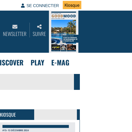
Kiosque
SE CONNECTER
NEWSLETTER
SUIVRE
ISCOVER
PLAY
E-MAG
GoodMood #15
PLUS D'INFOS
 KIOSQUE