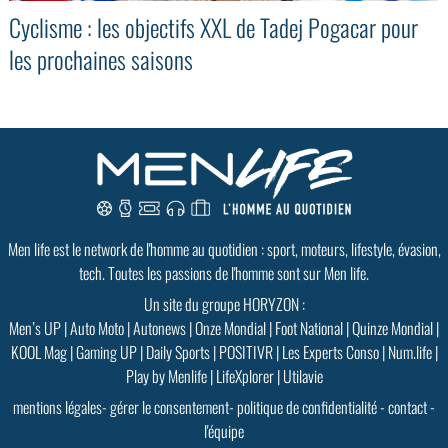
Cyclisme : les objectifs XXL de Tadej Pogacar pour
les prochaines saisons
GoodMood #15
PLUS D'INFOS
Men life est le network de l'homme au quotidien : sport, moteurs, lifestyle, évasion,
tech. Toutes les passions de l'homme sont sur Men life.
Un site du groupe HORYZON :
Men’s UP
|
Auto Moto
|
Autonews
|
Onze Mondial
|
Foot National
|
Quinze Mondial
|
KOOL Mag
|
Gaming UP
|
Daily Sports
|
POSITIVR
|
Les Experts Conso
|
Num.life
|
Play by Menlife
|
LifeXplorer
|
Utilavie
mentions légales
-
gérer le consentement
-
politique de confidentialité
-
contact
-
l'équipe