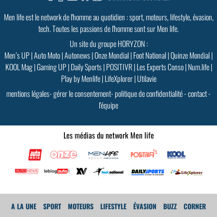
GoodMood #15
Men life est le network de l'homme au quotidien : sport, moteurs, lifestyle, évasion,
PLUS D'INFOS
tech. Toutes les passions de l'homme sont sur Men life.
Un site du groupe HORYZON :
Men’s UP
|
Auto Moto
|
Autonews
|
Onze Mondial
|
Foot National
|
Quinze Mondial
|
KOOL Mag
|
Gaming UP
|
Daily Sports
|
POSITIVR
|
Les Experts Conso
|
Num.life
|
Play by Menlife
|
LifeXplorer
|
Utilavie
mentions légales
-
gérer le consentement
-
politique de confidentialité
-
contact
-
l'équipe
Les médias du network Men life
A LA UNE
SPORT
MOTEURS
LIFESTYLE
ÉVASION
BUZZ
CORNER