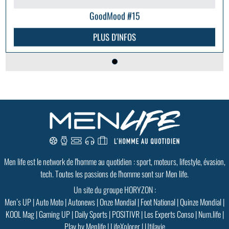
GoodMood #15
PLUS D'INFOS
Men life est le network de l'homme au quotidien : sport, moteurs, lifestyle, évasion,
tech. Toutes les passions de l'homme sont sur Men life.
Un site du groupe HORYZON :
Men’s UP
|
Auto Moto
|
Autonews
|
Onze Mondial
|
Foot National
|
Quinze Mondial
|
KOOL Mag
|
Gaming UP
|
Daily Sports
|
POSITIVR
|
Les Experts Conso
|
Num.life
|
Play by Menlife
|
LifeXplorer
|
Utilavie