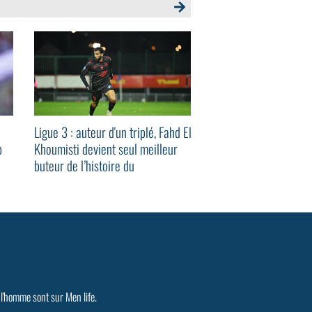
Ligue 3 : auteur d'un triplé, Fahd El
Ligue 3 : le FVS utilis
p
Khoumisti devient seul meilleur
première fois de l’his
buteur de l’histoire du
carton rouge sorti
championnat
 l'homme sont sur Men life.