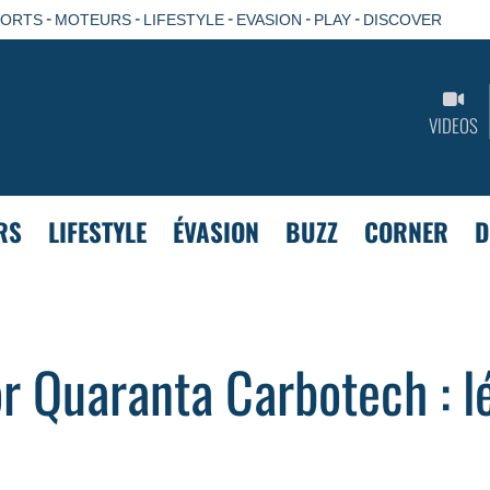
-
-
-
-
-
PORTS
MOTEURS
LIFESTYLE
EVASION
PLAY
DISCOVER
VIDEOS
RS
LIFESTYLE
ÉVASION
BUZZ
CORNER
D
r Quaranta Carbotech : l