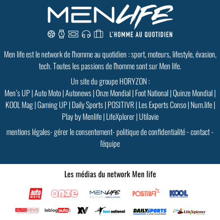
GoodMood #15
PLUS D'INFOS
Men life est le network de l'homme au quotidien : sport, moteurs, lifestyle, évasion,
tech. Toutes les passions de l'homme sont sur Men life.
Un site du groupe HORYZON :
Men’s UP
|
Auto Moto
|
Autonews
|
Onze Mondial
|
Foot National
|
Quinze Mondial
|
KOOL Mag
|
Gaming UP
|
Daily Sports
|
POSITIVR
|
Les Experts Conso
|
Num.life
|
Play by Menlife
|
LifeXplorer
|
Utilavie
mentions légales
-
gérer le consentement
-
politique de confidentialité
-
contact
-
l'équipe
Les médias du network Men life