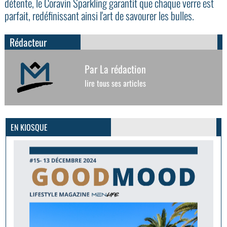
détente, le Coravin Sparkling garantit que chaque verre est
parfait, redéfinissant ainsi l'art de savourer les bulles.
Rédacteur
Par La rédaction
lire tous ses articles
GoodMood #15
PLUS D'INFOS
EN KIOSQUE