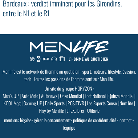
Bordeaux : verdict imminent pour les Girondins,
entre le N1 et le R1
GoodMood #15
PLUS D'INFOS
Men life est le network de l'homme au quotidien : sport, moteurs, lifestyle, évasion,
tech. Toutes les passions de l'homme sont sur Men life.
Un site du groupe HORYZON :
Men’s UP
|
Auto Moto
|
Autonews
|
Onze Mondial
|
Foot National
|
Quinze Mondial
|
KOOL Mag
|
Gaming UP
|
Daily Sports
|
POSITIVR
|
Les Experts Conso
|
Num.life
|
Play by Menlife
|
LifeXplorer
|
Utilavie
mentions légales
-
gérer le consentement
-
politique de confidentialité
-
contact
-
l'équipe