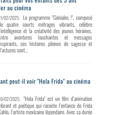
faits pour vos enfants dès 5 ans
ier au cinéma
Le programme "Géniales !", composé
11/02/2025
.
de quatre courts métrages vibrants, célèbre
l’intelligence et la créativité des jeunes héroïnes.
Entre aventures touchantes et messages
inspirants, ces histoires pleines de sagesse et
d’astuces sont...
fant peut-il voir "Hola Frida" au cinéma
"Hola Frida" est un film d’animation
10/02/2025
.
vibrant et poétique qui raconte l’enfance de Frida
Kahlo, l’artiste mexicaine légendaire. Avec sa durée