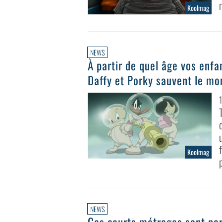
Koolmag
NEWS
À partir de quel âge vos enfa
Daffy et Porky sauvent le m
Koolmag
p
NEWS