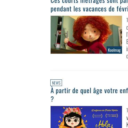
Ces courts métrages sont par
pendant les vacances de févr
Koolmag
NEWS
À partir de quel âge votre en
?