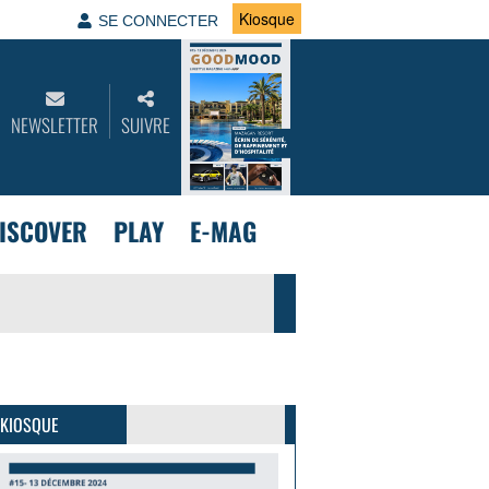
Kiosque
SE CONNECTER
NEWSLETTER
SUIVRE
ISCOVER
PLAY
E-MAG
GoodMood #15
PLUS D'INFOS
 KIOSQUE