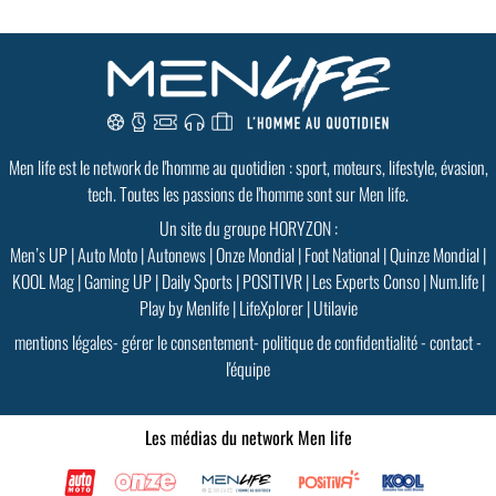
Men life est le network de l'homme au quotidien : sport, moteurs, lifestyle, évasion,
tech. Toutes les passions de l'homme sont sur Men life.
Un site du groupe HORYZON :
Men’s UP
|
Auto Moto
|
Autonews
|
Onze Mondial
|
Foot National
|
Quinze Mondial
|
KOOL Mag
|
Gaming UP
|
Daily Sports
|
POSITIVR
|
Les Experts Conso
|
Num.life
|
Play by Menlife
|
LifeXplorer
|
Utilavie
mentions légales
-
gérer le consentement
-
politique de confidentialité
-
contact
-
l'équipe
Les médias du network Men life