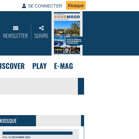
Kiosque
SE CONNECTER
NEWSLETTER
SUIVRE
ISCOVER
PLAY
E-MAG
GoodMood #15
PLUS D'INFOS
 KIOSQUE