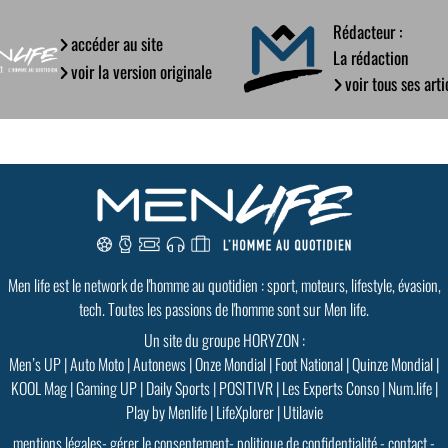
Rédacteur :
accéder au site
La rédaction
voir la version originale
voir tous ses arti
Men life est le network de l'homme au quotidien : sport, moteurs, lifestyle, évasion,
tech. Toutes les passions de l'homme sont sur Men life.
Un site du groupe HORYZON :
Men’s UP
|
Auto Moto
|
Autonews
|
Onze Mondial
|
Foot National
|
Quinze Mondial
|
KOOL Mag
|
Gaming UP
|
Daily Sports
|
POSITIVR
|
Les Experts Conso
|
Num.life
|
Play by Menlife
|
LifeXplorer
|
Utilavie
mentions légales
-
gérer le consentement
-
politique de confidentialité
-
contact
-