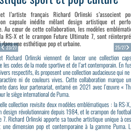
t l’artiste français Richard Orlinski s’associent p
tion capsule inédite mêlant design artistique et perf
e. Au cœur de cette collaboration, les modèles emblémati
la RS-X et le crampon Future Ultimate 7, sont réinterpré
i dans une esthétique pop et urbaine.
23/27
25/27
 Richard Orlinski viennent de lancer une collection caps
e les codes de la mode sportive et de l’art contemporain. En fu
nivers respectifs, ils proposent une collection audacieuse qui n
aractère ni de couleurs vives. Cette collaboration marque u
nte dans leur partenariat, entamé en 2021 avec l’œuvre « Th
ur le siège international de Puma.
elle collection revisite deux modèles emblématiques : la RS-X,
n design révolutionnaire depuis 1984, et le crampon de footbal
e 7. Richard Orlinski apporte sa touche artistique unique à ces
t une dimension pop et contemporaine à la gamme Puma. L