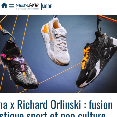
MODE
a x Richard Orlinski : fusion
istique sport et pop culture