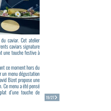
du caviar. Cet atelier
rents caviars signature
t une touche festive à
geant ce moment hors du
our un menu dégustation
David Bizet propose une
on. Ce menu a été pensé
plat d’une touche de
19/27