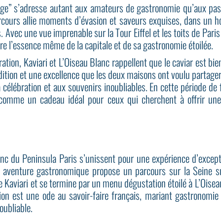
age” s’adresse autant aux amateurs de gastronomie qu’aux pas
rcours allie moments d’évasion et saveurs exquises, dans un 
s. Avec une vue imprenable sur la Tour Eiffel et les toits de Pari
re l’essence même de la capitale et de sa gastronomie étoilée.
ration, Kaviari et L’Oiseau Blanc rappellent que le caviar est bi
radition et une excellence que les deux maisons ont voulu partage
a célébration et aux souvenirs inoubliables. En cette période de 
comme un cadeau idéal pour ceux qui cherchent à offrir une
anc du Peninsula Paris s’unissent pour une expérience d’excepti
 aventure gastronomique propose un parcours sur la Seine sui
e Kaviari et se termine par un menu dégustation étoilé à L’Oiseau
tion est une ode au savoir-faire français, mariant gastronomie
oubliable.