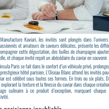
 Manufacture Kaviari, les invités sont plongés dans l’univers 
passionnés et amateurs de saveurs délicates, présente les diffé
compagner cette dégustation, des bulles de champagne ajouten
ielle, et chaque invité reçoit un abécédaire du caviar en souvenir.
insula Paris se fait dans le confort d’un véhicule privé, prolon
estigieux hôtel parisien, L’Oiseau Blanc attend les invités p
viar est célébré sous toutes ses formes. En trois ou six plats, 
explorant la texture et la finesse du caviar dans chaque créati
age culinaire à ce produit d’exception, marquant chaque 
ivité.