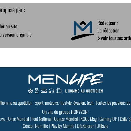
proposé par :
Rédacteur :
er au site
La rédaction
la version originale
voir tous ses arti
 l'homme au quotidien : sport, moteurs, lifestyle, évasion, tech. Toutes les passions de
Un site du groupe HORYZON :
ews
|
Onze Mondial
|
Foot National
|
Quinze Mondial
|
KOOL Mag
|
Gaming UP
|
Daily S
Conso
|
Num.life
|
Play by Menlife
|
LifeXplorer
|
Utilavie