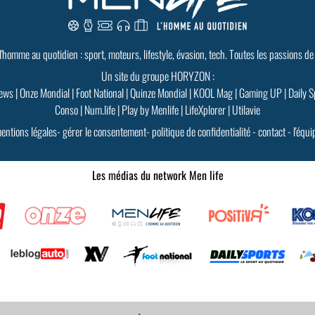
 l'homme au quotidien : sport, moteurs, lifestyle, évasion, tech. Toutes les passions de
Un site du groupe HORYZON :
ews
|
Onze Mondial
|
Foot National
|
Quinze Mondial
|
KOOL Mag
|
Gaming UP
|
Daily S
Conso
|
Num.life
|
Play by Menlife
|
LifeXplorer
|
Utilavie
entions légales
-
gérer le consentement
-
politique de confidentialité
-
contact
-
l'équi
Les médias du network Men life