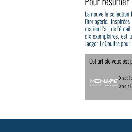
Pour résumer
La nouvelle collection
l'horlogerie. Inspir
marient l'art de l'éma
dix exemplaires, est 
Jaeger-LeCoultre pour l
Cet article vous est 
accéd
voir 