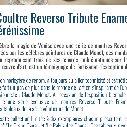
oultre Reverso Tribute Ename
érénissime
lèbre la magie de Venise avec une série de montres Rever
pirées par les célèbres peintures de Claude Monet, ces mo
 en reproduisant trois de ses œuvres emblématiques sur l
 œuvre d'art, est un témoignage de l'artisanat d'exception 
on horlogère de renom, a toujours su allier technicité et esthéti
 fait un pas de plus dans le monde de l'art en s'inspirant de l'u
sionniste : Claude Monet. À l'occasion de l'exposition biennal
oile une série exclusive de
montres
Reverso Tribute Ename
s tableaux de la série vénitienne de Monet.
cette collection limitée à dix exemplaires chacun présentent l
, "Le Grand Canal" et "Le Palais des Doges". Ces tableaux, peints