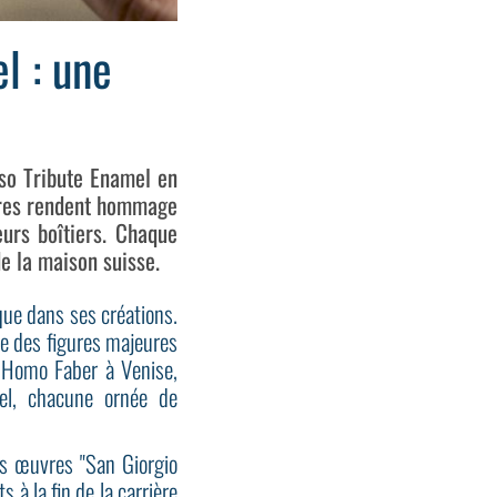
l : une
so Tribute Enamel en
ntres rendent hommage
eurs boîtiers. Chaque
de la maison suisse.
que dans ses créations.
ne des figures majeures
e Homo Faber à Venise,
l, chacune ornée de
es œuvres "San Giorgio
 à la fin de la carrière