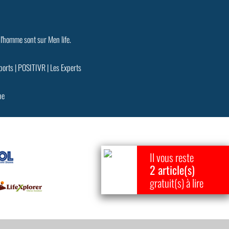
 l'homme sont sur Men life.
ports
|
POSITIVR
|
Les Experts
pe
Il vous reste
2 article(s)
gratuit(s) à lire