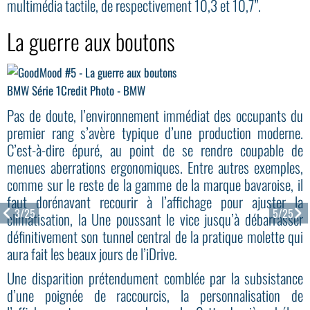
multimédia tactile, de respectivement 10,3 et 10,7”.
La guerre aux boutons
BMW Série 1
Credit Photo - BMW
Pas de doute, l’environnement immédiat des occupants du
premier rang s’avère typique d’une production moderne.
C’est-à-dire épuré, au point de se rendre coupable de
menues aberrations ergonomiques. Entre autres exemples,
comme sur le reste de la gamme de la marque bavaroise, il
faut dorénavant recourir à l’affichage pour ajuster la
3/25
5/25
climatisation, la Une poussant le vice jusqu’à débarrasser
définitivement son tunnel central de la pratique molette qui
aura fait les beaux jours de l’iDrive.
Une disparition prétendument comblée par la subsistance
d’une poignée de raccourcis, la personnalisation de