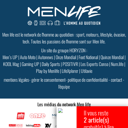
Men life est le network de l'homme au quotidien : sport, moteurs, lifestyle, évasion,
tech. Toutes les passions de l'homme sont sur Men life.
Un site du groupe HORYZON :
Men’s UP
|
Auto Moto
|
Autonews
|
Onze Mondial
|
Foot National
|
Quinze Mondial
|
KOOL Mag
|
Gaming UP
|
Daily Sports
|
POSITIVR
|
Les Experts Conso
|
Num.life
|
Play by Menlife
|
LifeXplorer
|
Utilavie
mentions légales
-
gérer le consentement
-
politique de confidentialité
-
contact
-
l'équipe
Les médias du network Men life
Il vous reste
2 article(s)
gratuit(s) à lire