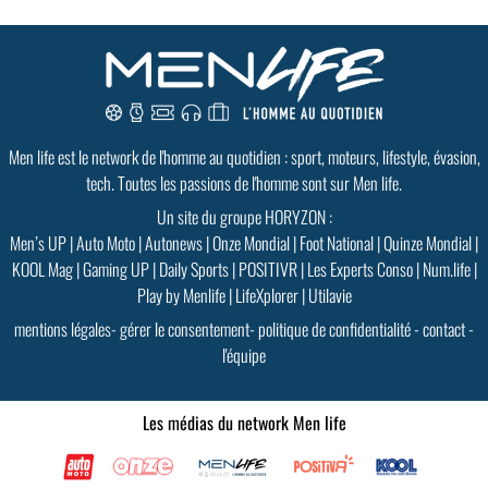
GoodMood #15
PLUS D'INFOS
Men life est le network de l'homme au quotidien : sport, moteurs, lifestyle, évasion,
tech. Toutes les passions de l'homme sont sur Men life.
Un site du groupe HORYZON :
Men’s UP
|
Auto Moto
|
Autonews
|
Onze Mondial
|
Foot National
|
Quinze Mondial
|
KOOL Mag
|
Gaming UP
|
Daily Sports
|
POSITIVR
|
Les Experts Conso
|
Num.life
|
Play by Menlife
|
LifeXplorer
|
Utilavie
mentions légales
-
gérer le consentement
-
politique de confidentialité
-
contact
-
l'équipe
Les médias du network Men life