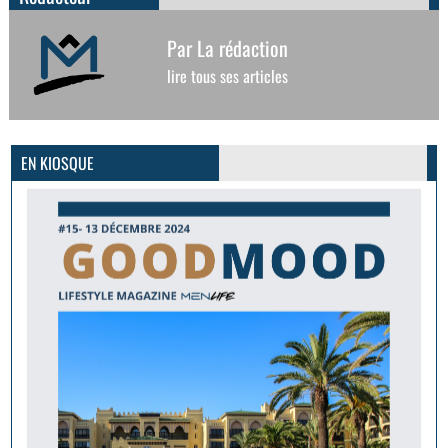
Par La rédaction
lire tous ses articles
GoodMood #15
PLUS D'INFOS
EN KIOSQUE