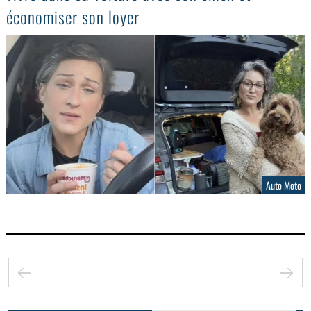
économiser son loyer
Auto Moto
GoodMood #15