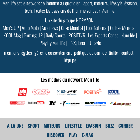
Men life est le network de l'homme au quotidien : sport, moteurs, lifestyle, évasion,
tech. Toutes les passions de l'homme sont sur Men life.
Un site du groupe HORYZON :
Men’s UP
|
Auto Moto
|
Autonews
|
Onze Mondial
|
Foot National
|
Quinze Mondial
|
KOOL Mag
|
Gaming UP
|
Daily Sports
|
POSITIVR
|
Les Experts Conso
|
Num.life
|
Play by Menlife
|
LifeXplorer
|
Utilavie
mentions légales
-
gérer le consentement
-
politique de confidentialité
-
contact
-
l'équipe
Les médias du network Men life
GoodMood #15
A LA UNE
SPORT
MOTEURS
LIFESTYLE
ÉVASION
BUZZ
CORNER
PLUS D'INFOS
DISCOVER
PLAY
E-MAG