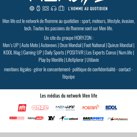
PLUS D'INFOS
Men life est le network de l'homme au quotidien : sport, moteurs, lifestyle, évasion,
tech. Toutes les passions de l'homme sont sur Men life.
Un site du groupe HORYZON :
Men’s UP
|
Auto Moto
|
Autonews
|
Onze Mondial
|
Foot National
|
Quinze Mondial
|
KOOL Mag
|
Gaming UP
|
Daily Sports
|
POSITIVR
|
Les Experts Conso
|
Num.life
|
Play by Menlife
|
LifeXplorer
|
Utilavie
mentions légales
-
gérer le consentement
-
politique de confidentialité
-
contact
-
l'équipe
Les médias du network Men life