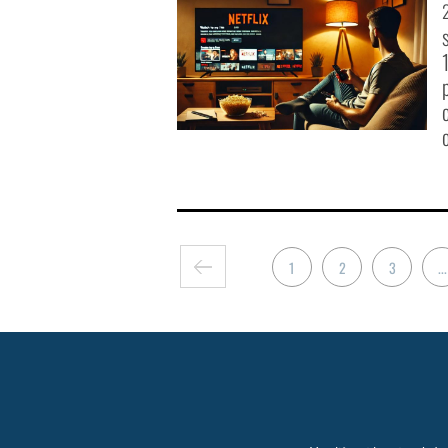
o
1
2
3
...