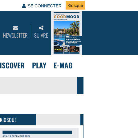
Kiosque
SE CONNECTER
NEWSLETTER
SUIVRE
ISCOVER
PLAY
E-MAG
GoodMood #15
PLUS D'INFOS
 KIOSQUE