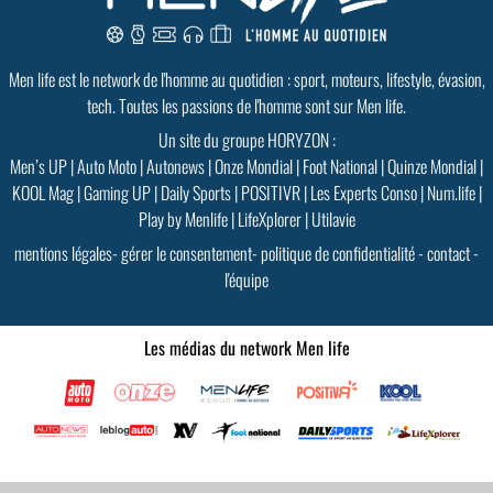
Men life est le network de l'homme au quotidien : sport, moteurs, lifestyle, évasion,
tech. Toutes les passions de l'homme sont sur Men life.
Un site du groupe HORYZON :
Men’s UP
|
Auto Moto
|
Autonews
|
Onze Mondial
|
Foot National
|
Quinze Mondial
|
KOOL Mag
|
Gaming UP
|
Daily Sports
|
POSITIVR
|
Les Experts Conso
|
Num.life
|
Play by Menlife
|
LifeXplorer
|
Utilavie
mentions légales
-
gérer le consentement
-
politique de confidentialité
-
contact
-
l'équipe
Les médias du network Men life