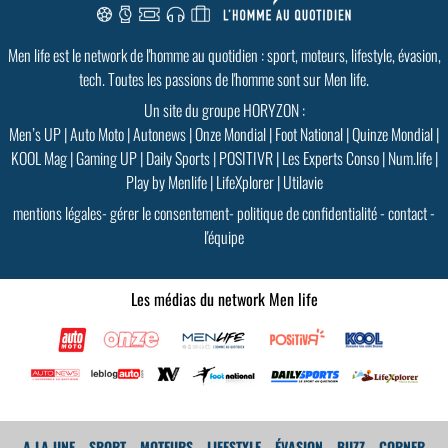
Men life est le network de l'homme au quotidien : sport, moteurs, lifestyle, évasion,
tech. Toutes les passions de l'homme sont sur Men life.
Un site du groupe HORYZON :
Men’s UP
|
Auto Moto
|
Autonews
|
Onze Mondial
|
Foot National
|
Quinze Mondial
|
KOOL Mag
|
Gaming UP
|
Daily Sports
|
POSITIVR
|
Les Experts Conso
|
Num.life
|
Play by Menlife
|
LifeXplorer
|
Utilavie
mentions légales
-
gérer le consentement
-
politique de confidentialité
-
contact
-
l'équipe
Les médias du network Men life
A LA UNE
SPORT
MOTEURS
LIFESTYLE
ÉVASION
BUZZ
CORNER