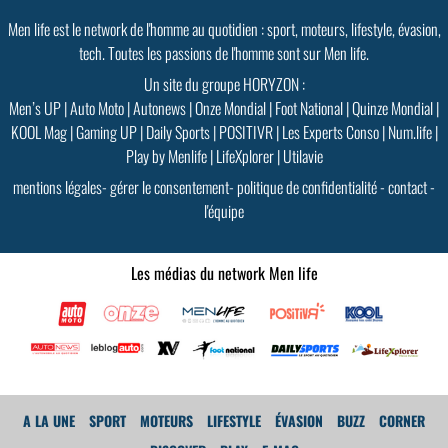
Men life est le network de l'homme au quotidien : sport, moteurs, lifestyle, évasion,
tech. Toutes les passions de l'homme sont sur Men life.
Un site du groupe HORYZON :
Men’s UP
|
Auto Moto
|
Autonews
|
Onze Mondial
|
Foot National
|
Quinze Mondial
|
KOOL Mag
|
Gaming UP
|
Daily Sports
|
POSITIVR
|
Les Experts Conso
|
Num.life
|
Play by Menlife
|
LifeXplorer
|
Utilavie
mentions légales
-
gérer le consentement
-
politique de confidentialité
-
contact
-
l'équipe
Les médias du network Men life
A LA UNE
SPORT
MOTEURS
LIFESTYLE
ÉVASION
BUZZ
CORNER